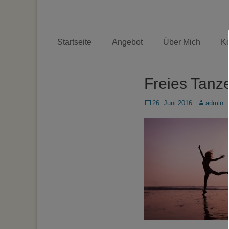
Primäres Menü
Zum
Startseite
Angebot
Über Mich
Ko
Inhalt
springen
Freies Tanz
Posted
Autor
26. Juni 2016
admin
on