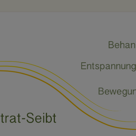
abriele Waterstrat-Seibt